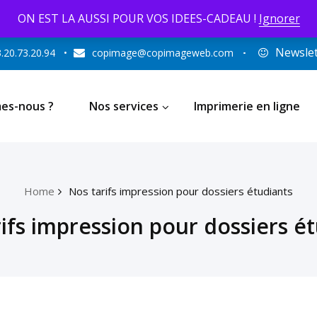
ON EST LA AUSSI POUR VOS IDEES-CADEAU !
Ignorer
Newslet
.20.73.20.94
•
copimage@copimageweb.com
es-nous ?
Nos services
Imprimerie en ligne
Home
Nos tarifs impression pour dossiers étudiants
ifs impression pour dossiers é