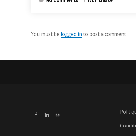
You must be
logged in
to post a comment
Politiq
Condit