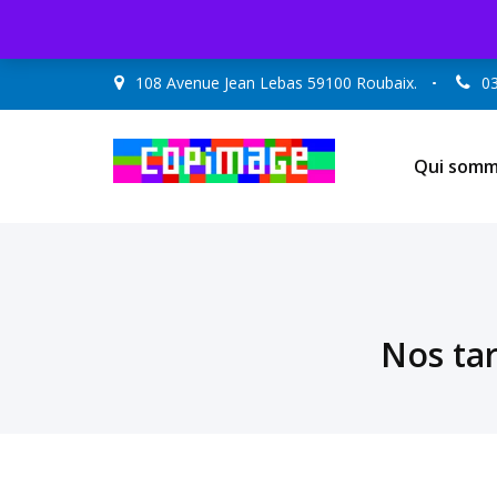
108 Avenue Jean Lebas 59100 Roubaix.
03
Qui somm
Nos tar