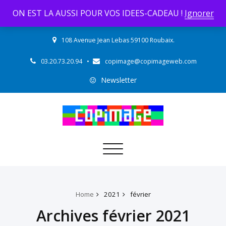
ON EST LA AUSSI POUR VOS IDEES-CADEAU !
Ignorer
108 Avenue Jean Lebas 59100 Roubaix.
03.20.73.20.94
•
copimage@copimageweb.com
Newsletter
Toggle
navigation
Home
2021
février
Archives février 2021