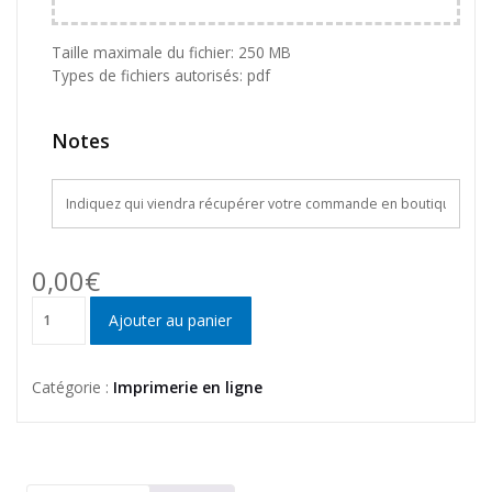
Taille maximale du fichier: 250 MB
Types de fichiers autorisés: pdf
Notes
0,00
€
quantité
Ajouter au panier
de
EXPRESS
faire-
Catégorie :
Imprimerie en ligne
part
et
livret
:
mariage,