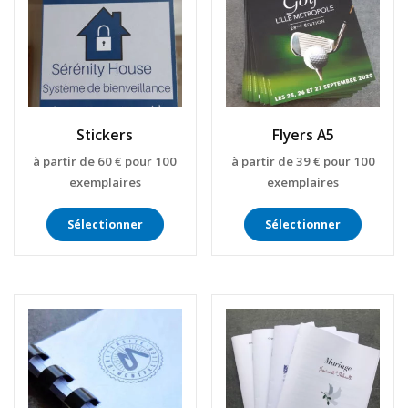
Stickers
Flyers A5
à partir de 60 € pour 100
à partir de 39 € pour 100
exemplaires
exemplaires
Ce
Ce
produit
produit
Sélectionner
Sélectionner
a
a
plusieurs
plusieur
variations.
variatio
Les
Les
options
options
peuvent
peuven
être
être
choisies
choisies
sur
sur
la
la