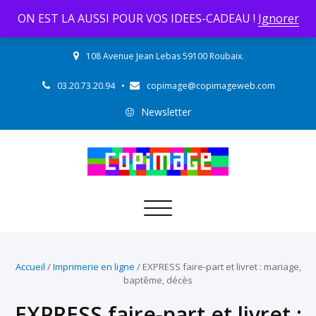
ON EST LA AUSSI POUR VOS IDEES-CADEAU !
Ignorer
108 Avenue Jean Lebas 59100 Roubaix.
03.20.73.20.94
•
copimage@copimageweb.com
Newsletter
Toggle
navigation
Accueil
/
Imprimerie en ligne
/ EXPRESS faire-part et livret : mariage,
baptême, décès
EXPRESS faire-part et livret :