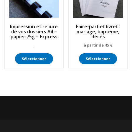
page
page
du
du
produit
produit
Impression et reliure
Faire-part et livret :
de vos dossiers A4 –
mariage, baptême,
papier 75g – Express
décès
_
à partir de 45 €
Sélectionner
Sélectionner