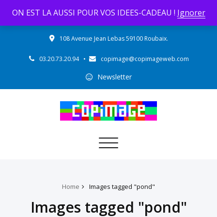
ON EST LA AUSSI POUR VOS IDEES-CADEAU !
Ignorer
108 Avenue Jean Lebas 59100 Roubaix.
03.20.73.20.94
•
copimage@copimageweb.com
Newsletter
Toggle navigation
Home
Images tagged "pond"
Images tagged "pond"