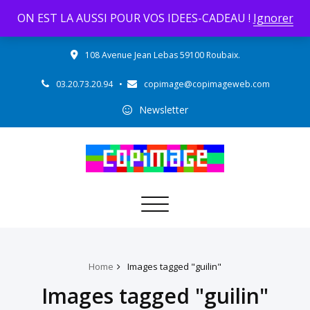
ON EST LA AUSSI POUR VOS IDEES-CADEAU !
Ignorer
108 Avenue Jean Lebas 59100 Roubaix.
03.20.73.20.94
•
copimage@copimageweb.com
Newsletter
Toggle navigation
Home
Images tagged "guilin"
Images tagged "guilin"